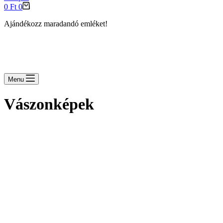
Shopping
0
Ft
0
cart
Ajándékozz maradandó emléket!
Menu
Vászonképek