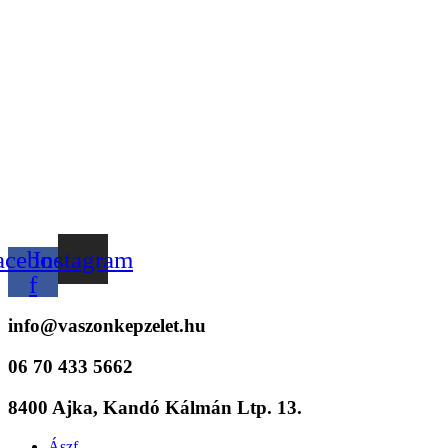
acebook-
Instagram
f
info@vaszonkepzelet.hu
06 70 433 5662
8400 Ajka, Kandó Kálmán Ltp. 13.
Menu
Ászf