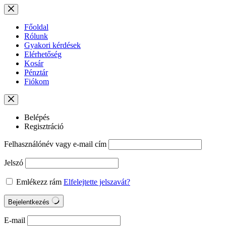
Skip
to
content
Főoldal
Rólunk
Gyakori kérdések
Elérhetőség
Kosár
Pénztár
Fiókom
Belépés
Regisztráció
Felhasználónév vagy e-mail cím
Jelszó
Emlékezz rám
Elfelejtette jelszavát?
Bejelentkezés
E-mail