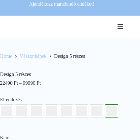
Ajándékozz maradandó emléket!
Home
Vászonképek
Design 5 részes
Design 5 részes
22490
Ft
–
99990
Ft
Elrendezés
Keret